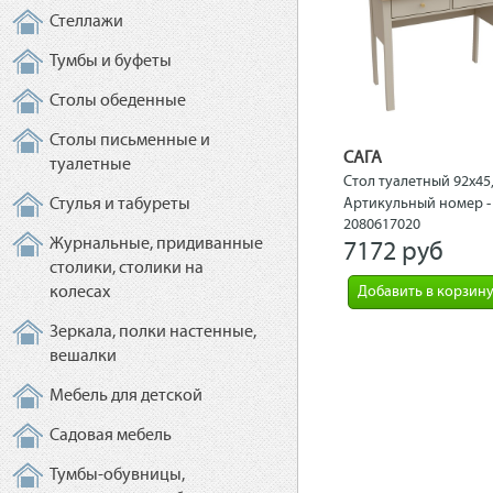
Стеллажи
Тумбы и буфеты
Столы обеденные
Столы письменные и
САГА
туалетные
Стол туалетный 92х45
кашемир/ясень
Стулья и табуреты
Артикульный номер -
2080617020
Журнальные, придиванные
7172 рyб
столики, столики на
колесах
Добавить в корзин
Зеркала, полки настенные,
вешалки
Мебель для детской
Садовая мебель
Тумбы-обувницы,