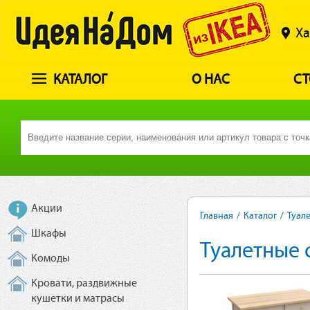
Ха
КАТАЛОГ
О НАС
СТ
Акции
Главная
/
Каталог
/
Туал
Шкафы
Туалетные 
Комоды
Кровати, раздвижные
кушетки и матрасы