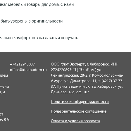
нная мебель и товары для дома. С нами
е быть уверены в оригинальности
мально комфортно заказывать и получать
+74212943037
ООО "Уют Эксперт", г. Хабаровск, ИНН
office@ideanadom.ru
2724220893: ТЦ "ЭкоДом", ул.
нием
Ленинградская, 28/2; г. Комсомольск-на-
Амуре: ул. Димитрова, 11, т. (4217) 37-77-
имени
37; Пункт выдачи и склад: Хабаровск, ул.
, и
Дежнева, 18а, оф. 107
Политика конфиденциальности
Пользовательское соглашение
ат
s B.V.
Оплата и условия возврата