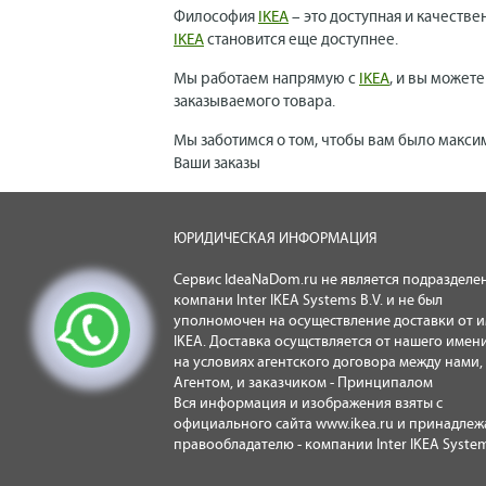
Философия
IKEA
– это доступная и качестве
IKEA
становится еще доступнее.
Мы работаем напрямую с
IKEA
, и вы может
заказываемого товара.
Мы заботимся о том, чтобы вам было макси
Ваши заказы
ЮРИДИЧЕСКАЯ ИНФОРМАЦИЯ
Сервис IdeaNaDom.ru не является подразделе
компани Inter IKEA Systems B.V. и не был
уполномочен на осуществление доставки от 
IKEA. Доставка осущствляется от нашего имени
на условиях агентского договора между нами,
Агентом, и заказчиком - Принципалом
Вся информация и изображения взяты с
официального сайта
www.ikea.ru
и принадлеж
правообладателю - компании Inter IKEA System