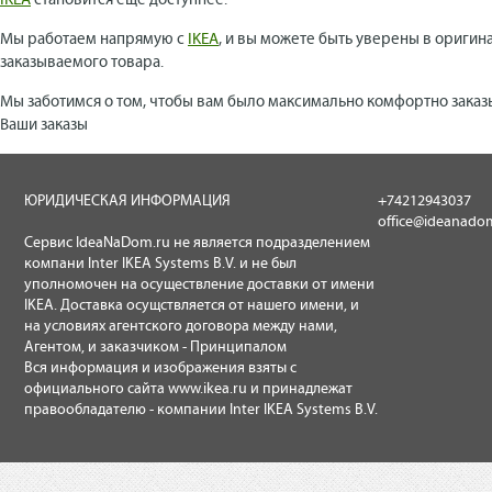
IKEA
становится еще доступнее.
Мы работаем напрямую с
IKEA
, и вы можете быть уверены в оригин
заказываемого товара.
Мы заботимся о том, чтобы вам было максимально комфортно заказ
Ваши заказы
ЮРИДИЧЕСКАЯ ИНФОРМАЦИЯ
+74212943037
office@ideanado
Сервис IdeaNaDom.ru не является подразделением
компани Inter IKEA Systems B.V. и не был
уполномочен на осуществление доставки от имени
IKEA. Доставка осущствляется от нашего имени, и
на условиях агентского договора между нами,
Агентом, и заказчиком - Принципалом
Вся информация и изображения взяты с
официального сайта
www.ikea.ru
и принадлежат
правообладателю - компании Inter IKEA Systems B.V.