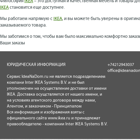
Философия
IKEA
– это доступная и качественная мебель и товары дл
IKEA
становится еще доступнее.
Мы работаем напрямую с
IKEA
, и вы можете быть уверены в оригин
заказываемого товара.
Мы заботимся о том, чтобы вам было максимально комфортно заказ
Ваши заказы
ЮРИДИЧЕСКАЯ ИНФОРМАЦИЯ
+74212943037
office@ideanado
Сервис IdeaNaDom.ru не является подразделением
компани Inter IKEA Systems B.V. и не был
уполномочен на осуществление доставки от имени
IKEA. Доставка осущствляется от нашего имени, и
на условиях агентского договора между нами,
Агентом, и заказчиком - Принципалом
Вся информация и изображения взяты с
официального сайта
www.ikea.ru
и принадлежат
правообладателю - компании Inter IKEA Systems B.V.