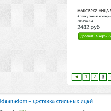
Артикульный номер -
206194904
2482 рyб
Добавить в корзин
◄
1
2
3
Ideanadom – доставка стильных идей