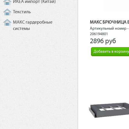
ИКЕА импорт (Китай)
Текстиль
МАКС гардеробные
системы
Артикульный номер -
206194801
2896 рyб
Добавить в корзин