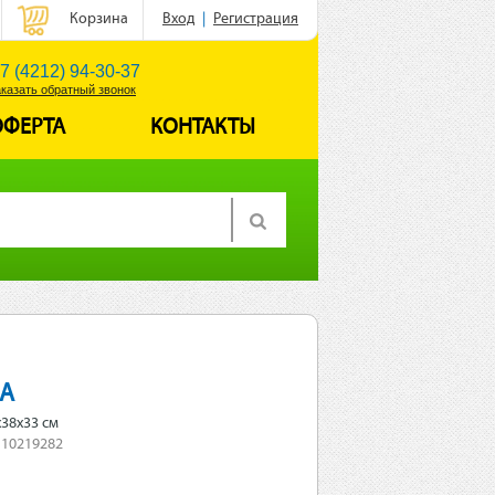
Корзина
Вход
|
Регистрация
7 (4212) 94-30-37
аказать обратный звонок
ОФЕРТА
КОНТАКТЫ
А
x38x33 см
 10219282