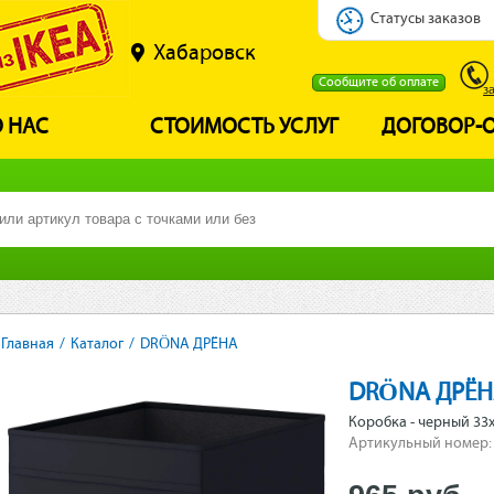
Статусы заказов
Хабаровск
Сообщите об оплате
з
 НАС
СТОИМОСТЬ УСЛУГ
ДОГОВОР-
Главная
/
Каталог
/
DRÖNA ДРЁНА
DRÖNA ДРЁН
Коробка - черный 33
Артикульный номер: