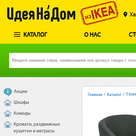
Ха
КАТАЛОГ
О НАС
СТ
Акции
Главная
/
Каталог
/
ТУНН
Шкафы
Комоды
Кровати, раздвижные
кушетки и матрасы