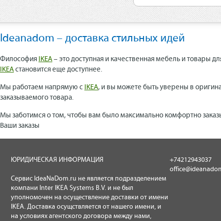
Ideanadom – доставка стильных идей
Философия
IKEA
– это доступная и качественная мебель и товары дл
IKEA
становится еще доступнее.
Мы работаем напрямую с
IKEA
, и вы можете быть уверены в оригин
заказываемого товара.
Мы заботимся о том, чтобы вам было максимально комфортно заказ
Ваши заказы
ЮРИДИЧЕСКАЯ ИНФОРМАЦИЯ
+74212943037
office@ideanado
Сервис IdeaNaDom.ru не является подразделением
компани Inter IKEA Systems B.V. и не был
уполномочен на осуществление доставки от имени
IKEA. Доставка осущствляется от нашего имени, и
на условиях агентского договора между нами,