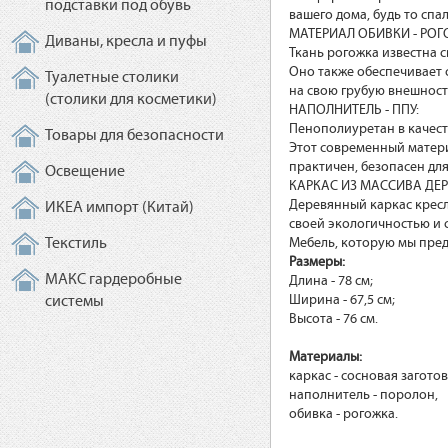
подставки под обувь
вашего дома, будь то спа
МАТЕРИАЛ ОБИВКИ - РОГ
Диваны, кресла и пуфы
Ткань рогожка известна 
Оно также обеспечивает 
Туалетные столики
на свою грубую внешност
(столики для косметики)
НАПОЛНИТЕЛЬ - ППУ:
Пенополиуретан в качест
Товары для безопасности
Этот современный матери
практичен, безопасен дл
Освещение
КАРКАС ИЗ МАССИВА ДЕР
Деревянный каркас кресл
ИКЕА импорт (Китай)
своей экологичностью и 
Текстиль
Мебель, которую мы пред
Размеры:
МАКС гардеробные
Длина - 78 см;
Ширина - 67,5 см;
системы
Высота - 76 см.
Материалы:
каркас - сосновая заготов
наполнитель - поролон,
обивка - рогожка.