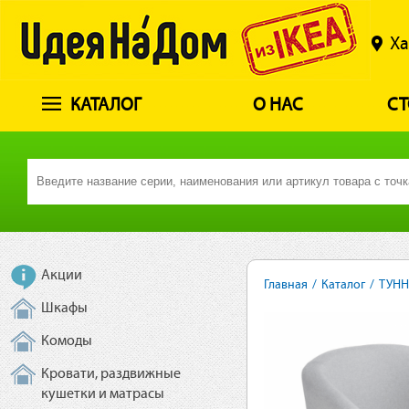
Ха
КАТАЛОГ
О НАС
СТ
Акции
Главная
/
Каталог
/
ТУНН
Шкафы
Комоды
Кровати, раздвижные
кушетки и матрасы