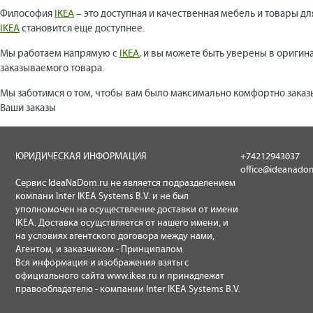
Философия
IKEA
– это доступная и качественная мебель и товары дл
IKEA
становится еще доступнее.
Мы работаем напрямую с
IKEA
, и вы можете быть уверены в оригин
заказываемого товара.
Мы заботимся о том, чтобы вам было максимально комфортно заказ
Ваши заказы
ЮРИДИЧЕСКАЯ ИНФОРМАЦИЯ
+74212943037
office@ideanado
Сервис IdeaNaDom.ru не является подразделением
компани Inter IKEA Systems B.V. и не был
уполномочен на осуществление доставки от имени
IKEA. Доставка осущствляется от нашего имени, и
на условиях агентского договора между нами,
Агентом, и заказчиком - Принципалом
Вся информация и изображения взяты с
официального сайта
www.ikea.ru
и принадлежат
правообладателю - компании Inter IKEA Systems B.V.