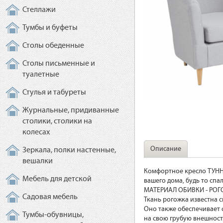
Стеллажи
Тумбы и буфеты
Столы обеденные
Столы письменные и
туалетные
Стулья и табуреты
Журнальные, придиванные
столики, столики на
колесах
Описание
Зеркала, полки настенные,
вешалки
Комфортное кресло ТУННЕ
Мебель для детской
вашего дома, будь то спа
МАТЕРИАЛ ОБИВКИ - РОГ
Садовая мебель
Ткань рогожка известна 
Оно также обеспечивает 
Тумбы-обувницы,
на свою грубую внешност