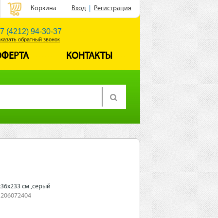
Корзина
Вход
|
Регистрация
7 (4212) 94-30-37
аказать обратный звонок
ОФЕРТА
КОНТАКТЫ
36х233 см ,серый
 206072404