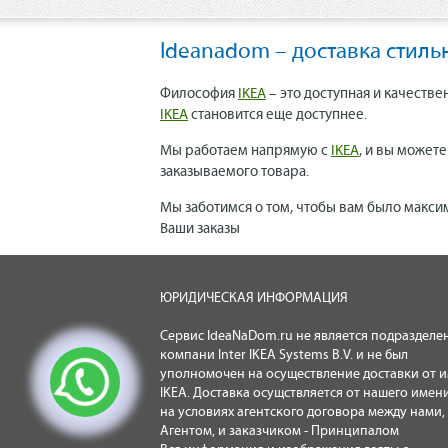
Ideanadom – доставка стиль
Философия
IKEA
– это доступная и качестве
IKEA
становится еще доступнее.
Мы работаем напрямую с
IKEA
, и вы может
заказываемого товара.
Мы заботимся о том, чтобы вам было макси
Ваши заказы
ЮРИДИЧЕСКАЯ ИНФОРМАЦИЯ
Сервис IdeaNaDom.ru не является подразделе
компани Inter IKEA Systems B.V. и не был
уполномочен на осуществление доставки от 
IKEA. Доставка осущствляется от нашего имени
на условиях агентского договора между нами,
Агентом, и заказчиком - Принципалом