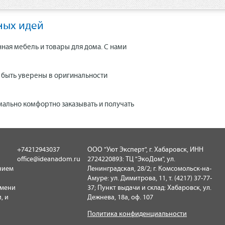
ных идей
нная мебель и товары для дома. С нами
е быть уверены в оригинальности
мально комфортно заказывать и получать
+74212943037
ООО "Уют Эксперт", г. Хабаровск, ИНН
office@ideanadom.ru
2724220893: ТЦ "ЭкоДом", ул.
нием
Ленинградская, 28/2; г. Комсомольск-на-
Амуре: ул. Димитрова, 11, т. (4217) 37-77-
имени
37; Пункт выдачи и склад: Хабаровск, ул.
, и
Дежнева, 18а, оф. 107
Политика конфиденциальности