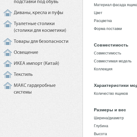
подставки под обувь
Материал фасада ящик
Диваны, кресла и пуфы
Цвет
Расцветка
Туалетные столики
Форма поставки
(столики для косметики)
Товары для безопасности
Совместимость
Освещение
Совместимость
Совместимая модель
ИКЕА импорт (Китай)
Коллекция
Текстиль
Характеристики мо
МАКС гардеробные
системы
Количество ящиков
Размеры и вес
Ширина/диаметр
Глубина
Высота