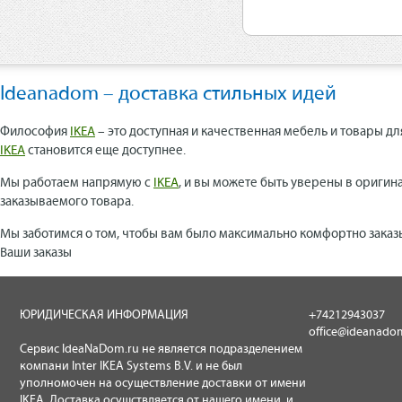
Ideanadom – доставка стильных идей
Философия
IKEA
– это доступная и качественная мебель и товары дл
IKEA
становится еще доступнее.
Мы работаем напрямую с
IKEA
, и вы можете быть уверены в оригин
заказываемого товара.
Мы заботимся о том, чтобы вам было максимально комфортно заказ
Ваши заказы
ЮРИДИЧЕСКАЯ ИНФОРМАЦИЯ
+74212943037
office@ideanado
Сервис IdeaNaDom.ru не является подразделением
компани Inter IKEA Systems B.V. и не был
уполномочен на осуществление доставки от имени
IKEA. Доставка осущствляется от нашего имени, и