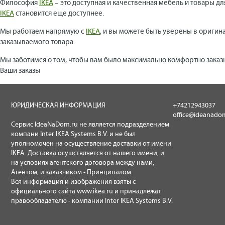
Философия
IKEA
– это доступная и качественная мебель и товары дл
IKEA
становится еще доступнее.
Мы работаем напрямую с
IKEA
, и вы можете быть уверены в оригин
заказываемого товара.
Мы заботимся о том, чтобы вам было максимально комфортно заказ
Ваши заказы
ЮРИДИЧЕСКАЯ ИНФОРМАЦИЯ
+74212943037
office@ideanado
Сервис IdeaNaDom.ru не является подразделением
компани Inter IKEA Systems B.V. и не был
уполномочен на осуществление доставки от имени
IKEA. Доставка осущствляется от нашего имени, и
на условиях агентского договора между нами,
Агентом, и заказчиком - Принципалом
Вся информация и изображения взяты с
официального сайта
www.ikea.ru
и принадлежат
правообладателю - компании Inter IKEA Systems B.V.