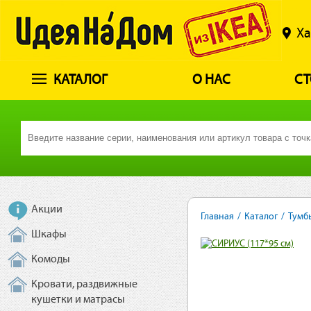
Ха
КАТАЛОГ
О НАС
СТ
Акции
Главная
/
Каталог
/
Тумб
Шкафы
Комоды
Кровати, раздвижные
кушетки и матрасы