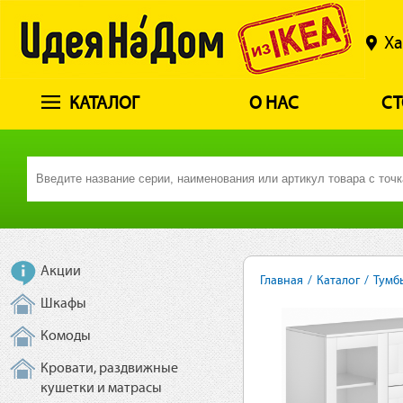
Ха
КАТАЛОГ
О НАС
СТ
Акции
Главная
/
Каталог
/
Тумб
Шкафы
Комоды
Кровати, раздвижные
кушетки и матрасы