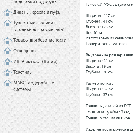
подставки под обувь
Тумба СИРИУС с двумя ст
Диваны, кресла и пуфы
Ширина :
117 см
Глубина :
41 см
Туалетные столики
Высота :
123 см
(столики для косметики)
Вес :
61 кг
Изготовлена из каширова
Товары для безопасности
Поверхность -
матовая
Освещение
Внутренние размеры ящ
Ширина : 31 см
ИКЕА импорт (Китай)
Высота : 19 см
Текстиль
Глубина : 36 см
МАКС гардеробные
Размер полки :
Ширина : 37 см
системы
Глубина : 37 см
Толщины деталей из ДСП
Толщина тумбы : 2 см,
Толщина стенки ящиков :
Изделие поставляется в д