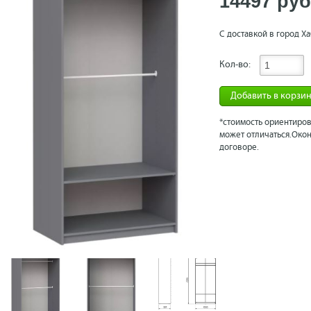
14497 рyб
С доставкой в город Ха
Кол-во:
Добавить в корзи
*стоимость ориентиров
может отличаться.Окон
договоре.