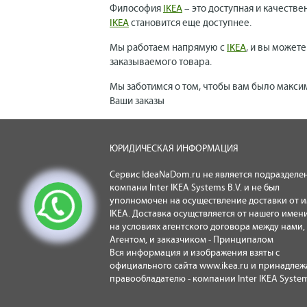
Философия
IKEA
– это доступная и качестве
IKEA
становится еще доступнее.
Мы работаем напрямую с
IKEA
, и вы может
заказываемого товара.
Мы заботимся о том, чтобы вам было макси
Ваши заказы
ЮРИДИЧЕСКАЯ ИНФОРМАЦИЯ
Сервис IdeaNaDom.ru не является подразделе
компани Inter IKEA Systems B.V. и не был
уполномочен на осуществление доставки от 
IKEA. Доставка осущствляется от нашего имени
на условиях агентского договора между нами,
Агентом, и заказчиком - Принципалом
Вся информация и изображения взяты с
официального сайта
www.ikea.ru
и принадлеж
правообладателю - компании Inter IKEA System