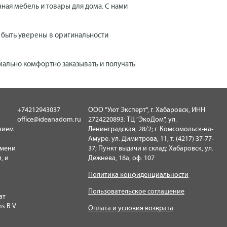
нная мебель и товары для дома. С нами
е быть уверены в оригинальности
мально комфортно заказывать и получать
+74212943037
ООО "Уют Эксперт", г. Хабаровск, ИНН
office@ideanadom.ru
2724220893: ТЦ "ЭкоДом", ул.
нием
Ленинградская, 28/2; г. Комсомольск-на-
Амуре: ул. Димитрова, 11, т. (4217) 37-77-
имени
37; Пункт выдачи и склад: Хабаровск, ул.
, и
Дежнева, 18а, оф. 107
Политика конфиденциальности
Пользовательское соглашение
ат
s B.V.
Оплата и условия возврата