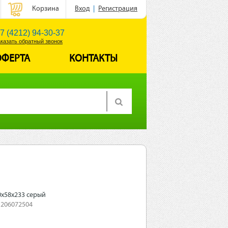
Корзина
Вход
|
Регистрация
7 (4212) 94-30-37
аказать обратный звонок
ОФЕРТА
КОНТАКТЫ
0х58х233 серый
 206072504