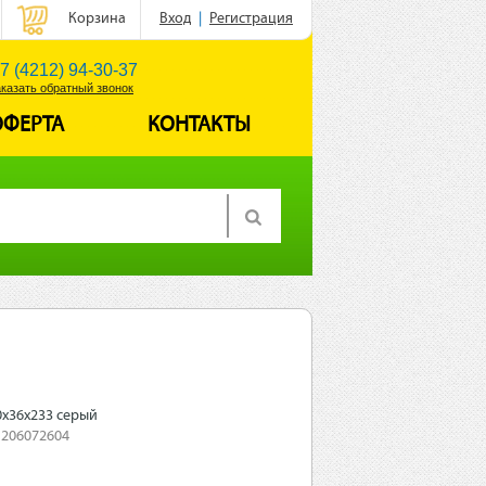
Корзина
Вход
|
Регистрация
7 (4212) 94-30-37
аказать обратный звонок
ОФЕРТА
КОНТАКТЫ
0х36х233 серый
 206072604