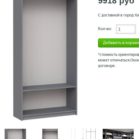
9918 рyб
С доставкой в город Ха
Кол-во:
Добавить в корзи
*стоимость ориентиров
может отличаться.Окон
договоре.