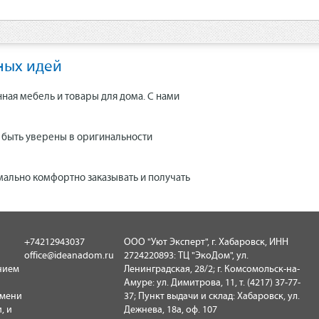
ных идей
нная мебель и товары для дома. С нами
е быть уверены в оригинальности
мально комфортно заказывать и получать
+74212943037
ООО "Уют Эксперт", г. Хабаровск, ИНН
office@ideanadom.ru
2724220893: ТЦ "ЭкоДом", ул.
нием
Ленинградская, 28/2; г. Комсомольск-на-
Амуре: ул. Димитрова, 11, т. (4217) 37-77-
имени
37; Пункт выдачи и склад: Хабаровск, ул.
, и
Дежнева, 18а, оф. 107