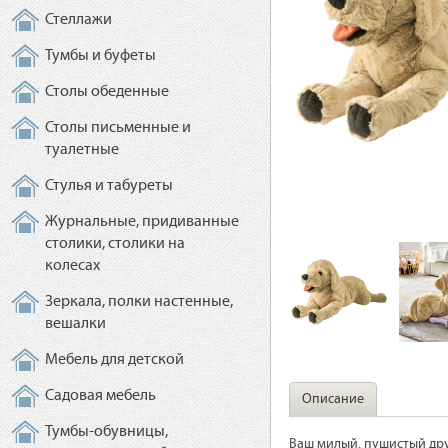
Стеллажи
Тумбы и буфеты
Столы обеденные
Столы письменные и
туалетные
Стулья и табуреты
Журнальные, придиванные
столики, столики на
колесах
Зеркала, полки настенные,
вешалки
Мебель для детской
Садовая мебель
Описание
Тумбы-обувницы,
Ваш милый, пушистый друг