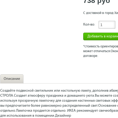
738 рyб
С доставкой в город Ха
Кол-во:
Добавить в корзи
*стоимость ориентиров
может отличаться.Окон
договоре.
Описание
Создайте подвесной светильник или настольную лампу, дополнив аба
СТРОЛА.
Создает атмосферу праздника и домашнего уюта.
Вы можете со
используя прозрачную лампочку для создания настенных световых эффе
вы предпочитаете более равномерно распределенный свет.
Основание 
отдельно.
Лампочка продается отдельно. ИКЕА рекомендует свечеобраз
для использования в помещении.
Дизайнер