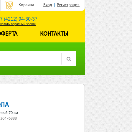
Корзина
Вход
|
Регистрация
7 (4212) 94-30-37
аказать обратный звонок
ОФЕРТА
КОНТАКТЫ
ОЛА
елый 70 см
 30476888