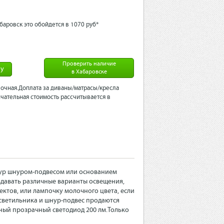
баровск это обойдется в 1070 рyб*
Проверить наличие
ну
в Хабаровске
очная.Доплата за диваны/матрасы/кресла
чательная стоимость рассчитывается в
жур шнуром-подвесом или основанием
здавать различные варианты освещения,
ктов, или лампочку молочного цвета, если
светильника и шнур-подвес продаются
ный прозрачный светодиод 200 лм.
Только