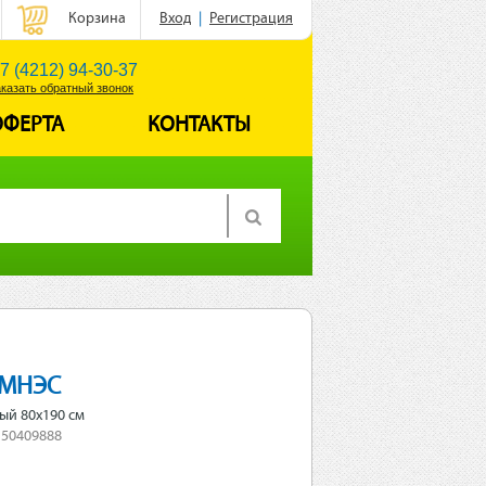
Корзина
Вход
|
Регистрация
7 (4212) 94-30-37
аказать обратный звонок
ОФЕРТА
КОНТАКТЫ
ИМНЭС
ый 80x190 см
 50409888