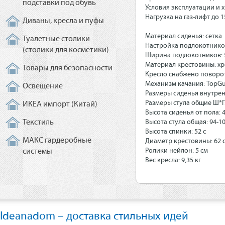
подставки под обувь
Условия эксплуатации и х
Нагрузка на газ-лифт до 1
Диваны, кресла и пуфы
Материал сиденья: сетка
Туалетные столики
Настройка подлокотнико
(столики для косметики)
Ширина подлокотников: 5
Материал крестовины: х
Товары для безопасности
Кресло снабжено поворо
Механизм качания: TopG
Освещение
Размеры сиденья внутрен
Размеры стула общие Ш*Г:
ИКЕА импорт (Китай)
Высота сиденья от пола: 4
Текстиль
Высота стула общая: 94-1
Высота спинки: 52 с
МАКС гардеробные
Диаметр крестовины: 62 
Ролики нейлон: 5 см
системы
Вес кресла: 9,35 кг
Ideanadom – доставка стильных идей