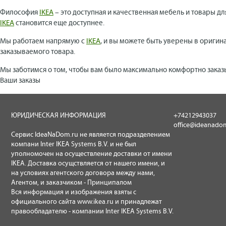
Философия
IKEA
– это доступная и качественная мебель и товары дл
IKEA
становится еще доступнее.
Мы работаем напрямую с
IKEA
, и вы можете быть уверены в оригин
заказываемого товара.
Мы заботимся о том, чтобы вам было максимально комфортно заказ
Ваши заказы
ЮРИДИЧЕСКАЯ ИНФОРМАЦИЯ
+74212943037
office@ideanado
Сервис IdeaNaDom.ru не является подразделением
компани Inter IKEA Systems B.V. и не был
уполномочен на осуществление доставки от имени
IKEA. Доставка осущствляется от нашего имени, и
на условиях агентского договора между нами,
Агентом, и заказчиком - Принципалом
Вся информация и изображения взяты с
официального сайта
www.ikea.ru
и принадлежат
правообладателю - компании Inter IKEA Systems B.V.