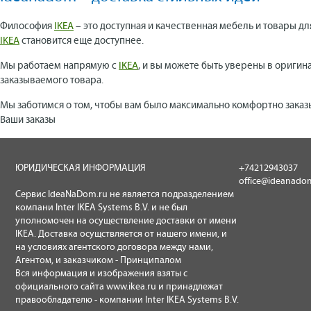
Философия
IKEA
– это доступная и качественная мебель и товары дл
IKEA
становится еще доступнее.
Мы работаем напрямую с
IKEA
, и вы можете быть уверены в оригин
заказываемого товара.
Мы заботимся о том, чтобы вам было максимально комфортно заказ
Ваши заказы
ЮРИДИЧЕСКАЯ ИНФОРМАЦИЯ
+74212943037
office@ideanado
Сервис IdeaNaDom.ru не является подразделением
компани Inter IKEA Systems B.V. и не был
уполномочен на осуществление доставки от имени
IKEA. Доставка осущствляется от нашего имени, и
на условиях агентского договора между нами,
Агентом, и заказчиком - Принципалом
Вся информация и изображения взяты с
официального сайта
www.ikea.ru
и принадлежат
правообладателю - компании Inter IKEA Systems B.V.