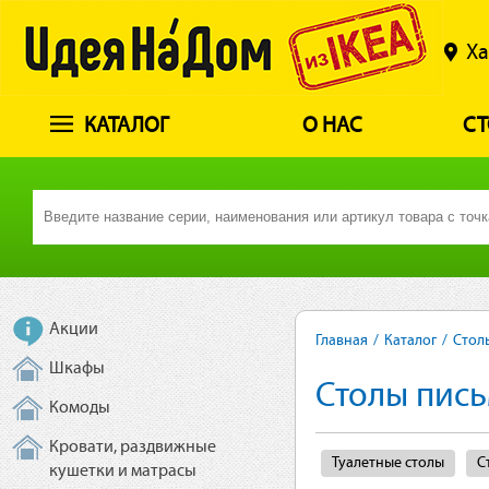
Ха
КАТАЛОГ
О НАС
СТ
Акции
Главная
/
Каталог
/
Стол
Шкафы
Столы пись
Комоды
Кровати, раздвижные
Туалетные столы
С
кушетки и матрасы