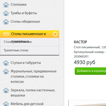
Стеллажи
Тумбы и буфеты
Столы обеденные
Столы письменные и
туалетные
Столы письменные
КАСТОР
Стол письменный, 12
Туалетные столы
см, белый
Артикульный номер -
203060201
4930 рyб
Стулья и табуреты
Добавить в корзин
Журнальные, придиванные
столики, столики на
колесах
Зеркала, полки настенные,
вешалки
Мебель для детской