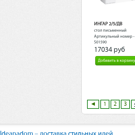
ИНГАР 2/5/ДВ
стол письменный
140x75x55, белый
Артикульный номер -
S01590
17034 рyб
Добавить в корзин
◄
1
2
3
Ideanadom – доставка стильных идей