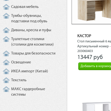
Садовая мебель
Тумбы-обувницы,
подставки под обувь
Диваны, кресла и пуфы
КАСТОР
Туалетные столики
Стол письменный 6 я
(столики для косметики)
151х65, дуб сонома
Артикульный номер -
203060403
Товары для безопасности
13447 рyб
Освещение
Добавить в корзин
ИКЕА импорт (Китай)
Текстиль
МАКС гардеробные
системы