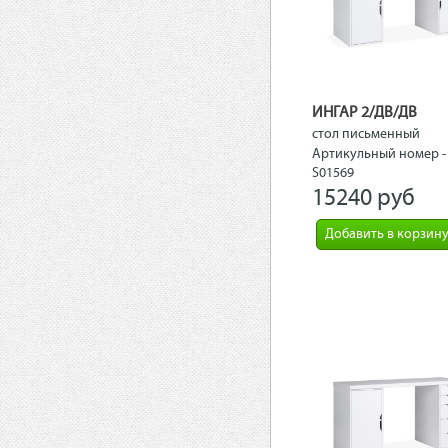
ИНГАР 2/ДВ/ДВ
стол письменный
140x75x55, белый
Артикульный номер -
S01569
15240 рyб
Добавить в корзин